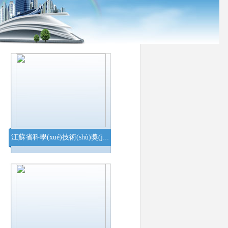
當(dāng)前位置：
主頁(yè)
>公司榮譽(yù)
江蘇省科學(xué)技術(shù)獎(jiǎng)